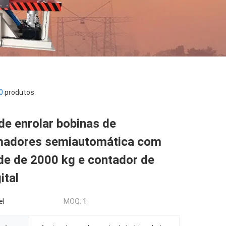
0
produtos.
e enrolar bobinas de
madores semiautomática com
de de 2000 kg e contador de
ital
el
MOQ:
1