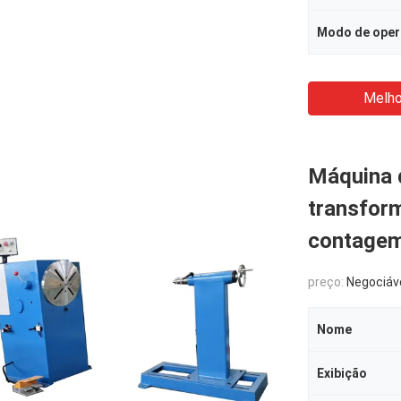
Modo de ope
Melho
Máquina d
transfor
contagem 
preço:
Negociáv
Nome
Exibição