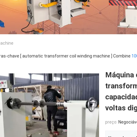
Machine
ras-chave [ automatic transformer coil winding machine ] Combine
10
Máquina d
transfor
capacida
voltas dig
preço:
Negociáv