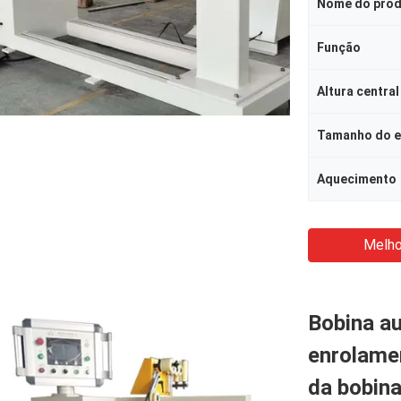
Nome do pro
Função
Altura central
Tamanho do e
Aquecimento
Melho
Bobina a
enrolame
da bobin