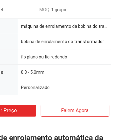
el
MOQ:
1 grupo
máquina de enrolamento da bobina do transformador
bobina de enrolamento do transformador
fio plano ou fio redondo
io
0.3 - 5.0mm
Personalizado
r Preço
Falem Agora.
de enrolamento automática da