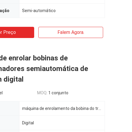
ração
Semi-automático
r Preço
Falem Agora.
e enrolar bobinas de
madores semiautomática de
digital
el
MOQ:
1 conjunto
máquina de enrolamento da bobina do transformador
Digital