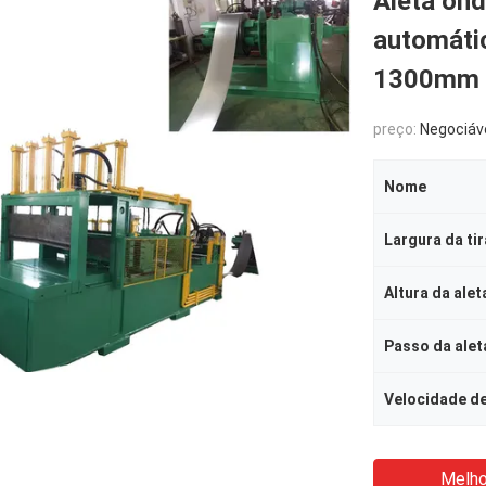
Aleta on
automáti
1300mm
preço:
Negociáv
Nome
Largura da tir
Altura da alet
Passo da alet
Melho