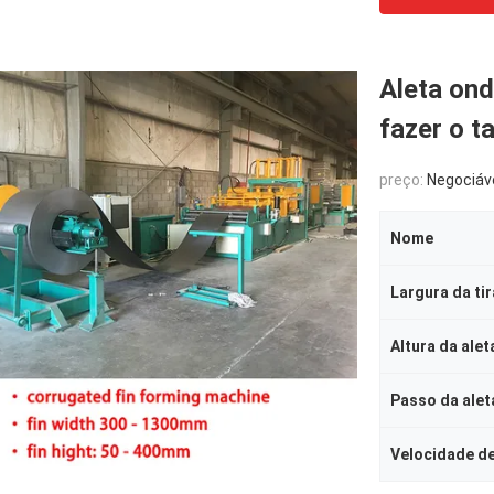
Aleta on
fazer o t
preço:
Negociáv
Nome
Largura da tir
Altura da alet
Passo da alet