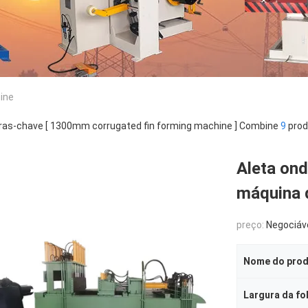
ine
ras-chave [ 1300mm corrugated fin forming machine ] Combine
9
prod
Aleta on
máquina q
preço:
Negociáv
Nome do pro
Largura da fo