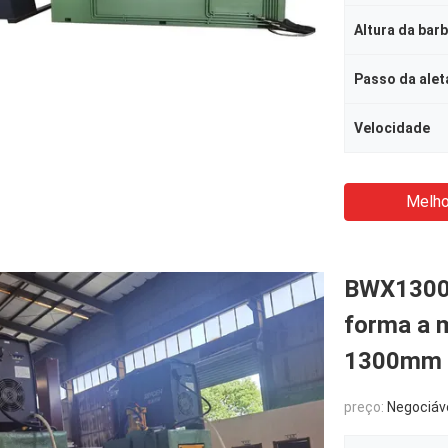
Altura da bar
Passo da alet
Velocidade
Melho
BWX1300-
forma a 
1300mm d
preço:
Negociáv