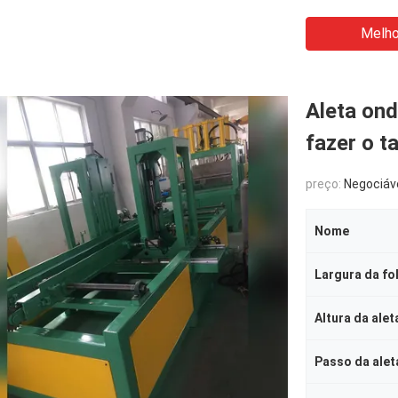
Melho
Aleta on
fazer o t
preço:
Negociáv
Nome
Largura da fo
Altura da alet
Passo da alet