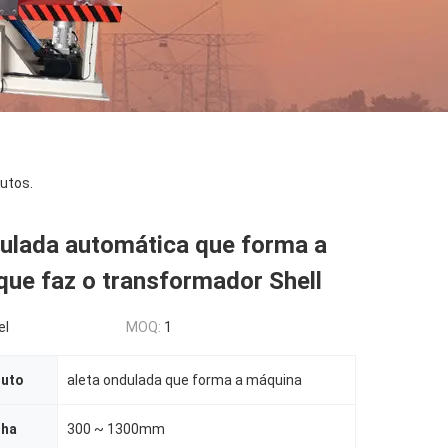
utos.
dulada automática que forma a
ue faz o transformador Shell
el
MOQ:
1
duto
aleta ondulada que forma a máquina
lha
300 ~ 1300mm