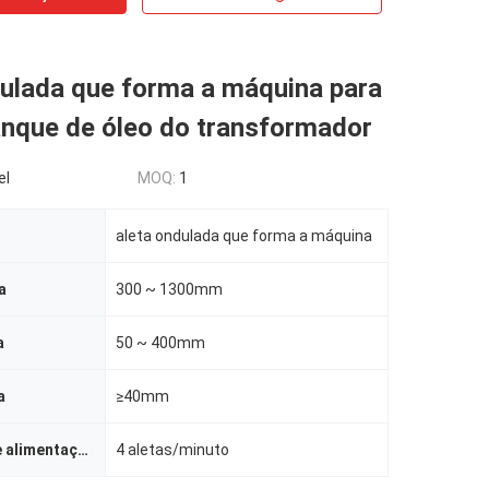
dulada que forma a máquina para
anque de óleo do transformador
el
MOQ:
1
aleta ondulada que forma a máquina
a
300 ~ 1300mm
a
50 ~ 400mm
a
≥40mm
Velocidade de alimentação
4 aletas/minuto