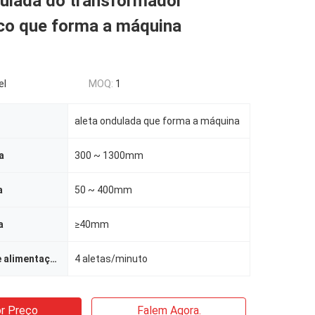
dulada do transformador
co que forma a máquina
el
MOQ:
1
aleta ondulada que forma a máquina
a
300 ~ 1300mm
a
50 ~ 400mm
a
≥40mm
Velocidade de alimentação
4 aletas/minuto
r Preço
Falem Agora.