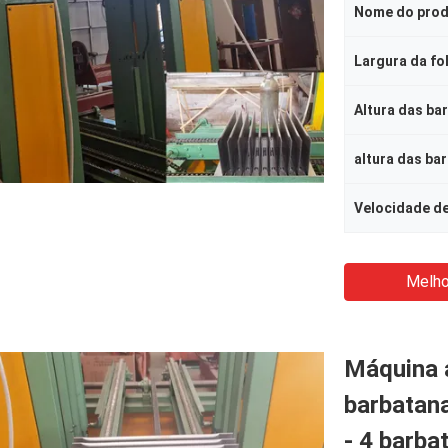
Nome do pro
Largura da fo
Altura das ba
altura das ba
Melho
Máquina 
barbatan
- 4 barba