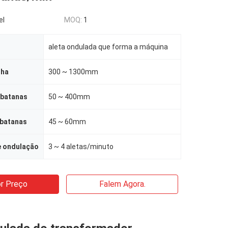
el
MOQ:
1
aleta ondulada que forma a máquina
lha
300 ~ 1300mm
rbatanas
50 ~ 400mm
rbatanas
45 ~ 60mm
e ondulação
3 ~ 4 aletas/minuto
r Preço
Falem Agora.