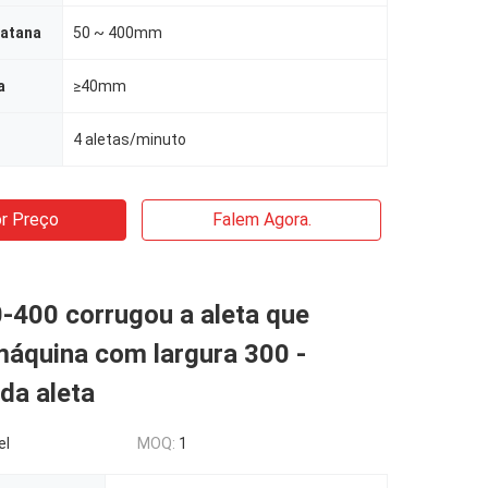
batana
50 ~ 400mm
a
≥40mm
4 aletas/minuto
r Preço
Falem Agora.
400 corrugou a aleta que
máquina com largura 300 -
a aleta
el
MOQ:
1