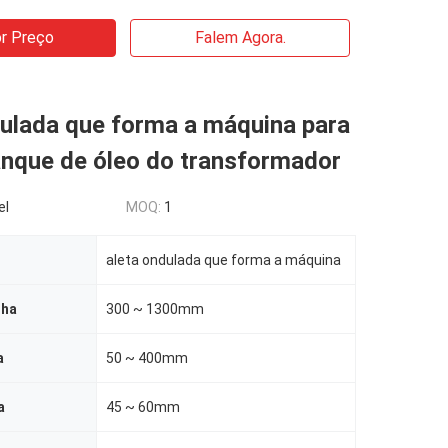
r Preço
Falem Agora.
dulada que forma a máquina para
anque de óleo do transformador
el
MOQ:
1
aleta ondulada que forma a máquina
lha
300 ~ 1300mm
a
50 ~ 400mm
a
45 ~ 60mm