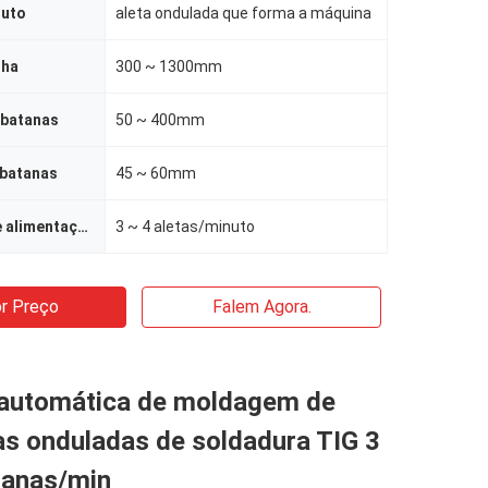
duto
aleta ondulada que forma a máquina
lha
300 ~ 1300mm
rbatanas
50 ~ 400mm
rbatanas
45 ~ 60mm
Velocidade de alimentação
3 ~ 4 aletas/minuto
r Preço
Falem Agora.
automática de moldagem de
as onduladas de soldadura TIG 3
tanas/min