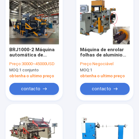
BRJ1000-2 Máquina
Máquina de enrolar
automática de
folhas de alumínio
enrolamento de
por condução
Preço:
30000~45000USD
Preço:
Negociável
folha de
automática sob
MOQ:
1 conjunto
MOQ:
1
transformador de
pressão fria
soldagem TIG com
obtenha o ultimo preço
obtenha o ultimo preço
enrolamento de
camada dupla e
contacto
contacto
largura máxima de
folha de 1000 mm
Início
Produtos
Vídeos