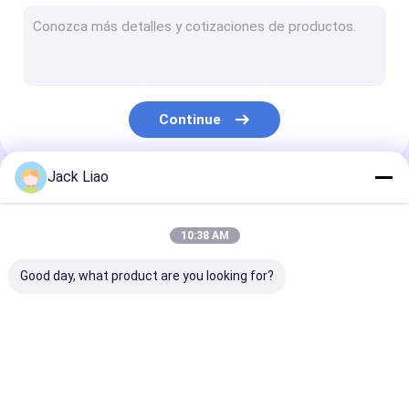
Máquina de enrolamento de cobre da folha
Máquina de enrolamento automática da bobina
Máquina de corte do núcleo do transformador
Continue
Núcleo do transformador que empilha a tabela
Aleta ondulada que forma a máquina
Jack Liao
Nossas Categorias
Máquina de corte do núcleo
10:38 AM
Máquina de corte automática do núcleo
Good day, what product are you looking for?
Máquina de corte de aço do silicone
Máquina de enrolamento da bobina do motor
Máquina de
Máquina de
Máquina de
Rolo da folha de metal
enrolamento da
enrolamento da
enrolamento d
folha do
bobina do
cobre da folha
transformador
transformador