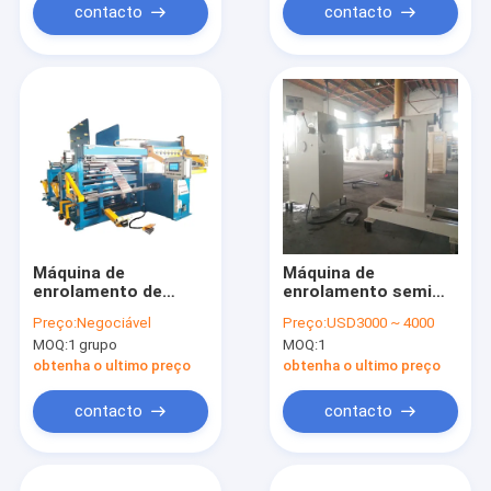
(planos/redondos)
contacto
contacto
Máquina de
Máquina de
enrolamento de
enrolamento semi
alumínio TIG Process
automática do
Preço:
Negociável
Preço:
USD3000 ~ 4000
automático da folha
transformador que
MOQ:
1 grupo
MOQ:
1
do LV da dobadoura
faz a bobina do fio
da tira
obtenha o ultimo preço
obtenha o ultimo preço
contacto
contacto