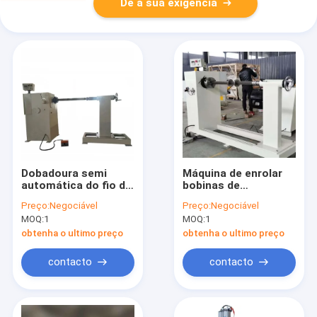
Dê a sua exigência
Dobadoura semi
Máquina de enrolar
automática do fio da
bobinas de
máquina de
transformadores
Preço:
Negociável
Preço:
Negociável
enrolamento do
semiautomática com
MOQ:
1
MOQ:
1
transformador de
capacidade de 2000
poder da alta tensão
kg e contador de
obtenha o ultimo preço
obtenha o ultimo preço
LV
voltas digital
contacto
contacto