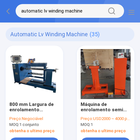
Automatic Lv Winding Machine
(35)
800 mm Largura de
Máquina de
enrolamento
enrolamento semi
Máquina de
automática da
Preço:
Negociável
Preço:
USD2000 ~ 4000 per set
enrolamento
bobina do
MOQ:
1 conjunto
MOQ:
1
automático de
transformador da
bobinas para fios de
alta tensão e do LV
obtenha o ultimo preço
obtenha o ultimo preço
cobre e alumínio
com condutor do fio