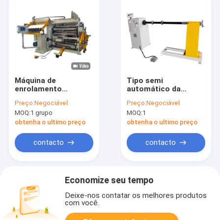
Máquina de
Tipo semi
enrolamento
automático da
automática TIG
separação da
Preço:
Negociável
Preço:
Negociável
Welding da folha do
máquina de
MOQ:
1 grupo
MOQ:
1
cobre do
enrolamento da
transformador do LV
bobina da alta
obtenha o ultimo preço
obtenha o ultimo preço
tensão do
transformador
contacto
contacto
Economize seu tempo
Deixe-nos contatar os melhores produtos
com você.