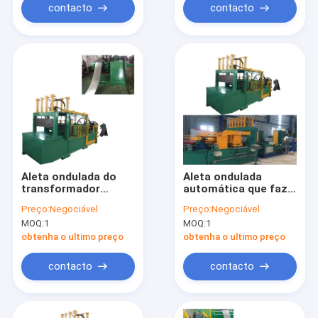
contacto
contacto
Aleta ondulada do
Aleta ondulada
transformador
automática que faz a
automático que
máquina produzindo
Preço:
Negociável
Preço:
Negociável
forma a máquina
o tanque de óleo do
MOQ:
1
MOQ:
1
1300mm
transformador
obtenha o ultimo preço
obtenha o ultimo preço
contacto
contacto