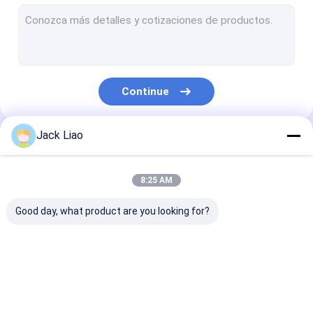
Máquina de enrolamento de cobre da folha
Máquina de enrolamento automática da bobina
Máquina de corte do núcleo do transformador
Continue
Núcleo do transformador que empilha a tabela
Aleta ondulada que forma a máquina
Jack Liao
Nossas Categorias
Máquina de corte do núcleo
8:25 AM
Máquina de corte automática do núcleo
Good day, what product are you looking for?
Máquina de corte de aço do silicone
Máquina de enrolamento da bobina do motor
Máquina de
Máquina de
Máquina de
Rolo da folha de metal
enrolamento da
enrolamento da
enrolamento d
folha do
bobina do
cobre da folha
transformador
transformador