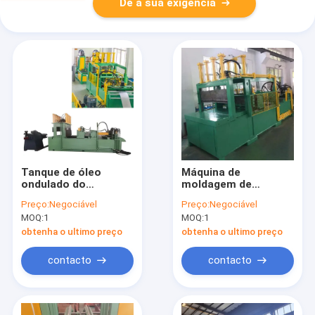
Dê a sua exigência
Tanque de óleo
Máquina de
ondulado do
moldagem de
transformador que
barbatanas
Preço:
Negociável
Preço:
Negociável
faz a transformador
onduladas de tanque
MOQ:
1
MOQ:
1
da máquina tanque
de óleo
ondulado
transformador
obtenha o ultimo preço
obtenha o ultimo preço
contacto
contacto