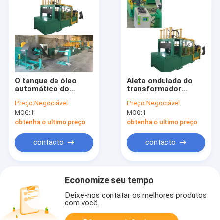
O tanque de óleo
Aleta ondulada do
automático do
transformador
transformador
automático que
Preço:
Negociável
Preço:
Negociável
corrugou a aleta que
forma a tira da
MOQ:
1
MOQ:
1
forma aletas da
largura da máquina
máquina 4/minuto
1600mm
obtenha o ultimo preço
obtenha o ultimo preço
contacto
contacto
Economize seu tempo
Deixe-nos contatar os melhores produtos
com você.