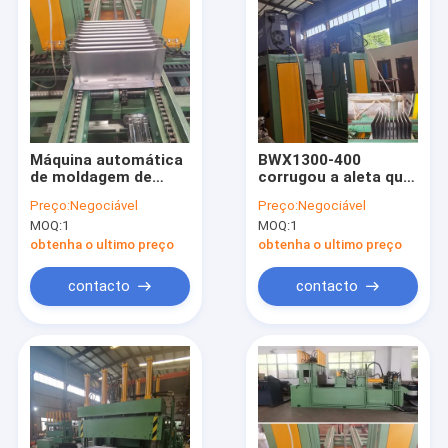
Máquina automática
BWX1300-400
de moldagem de
corrugou a aleta que
barbatanas
forma a máquina
Preço:
Negociável
Preço:
Negociável
onduladas de
com largura 300 -
MOQ:
1
MOQ:
1
soldadura TIG 3 - 4
1300mm da aleta
barbatanas/min
obtenha o ultimo preço
obtenha o ultimo preço
contacto
contacto
Início
Produtos
Vídeos