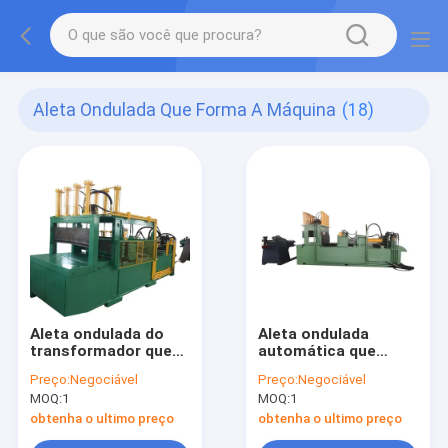
Aleta Ondulada Que Forma A Máquina
(18)
Aleta ondulada do
Aleta ondulada
transformador que
automática que
forma folha de
forma a máquina que
Preço:
Negociável
Preço:
Negociável
alimentação
faz o transformador
MOQ:
1
MOQ:
1
automática de
Shell
Decoiler da máquina
obtenha o ultimo preço
obtenha o ultimo preço
a uma