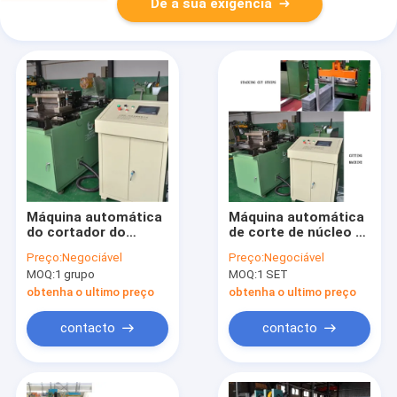
Dê a sua exigência
Máquina automática
Máquina automática
do cortador do
de corte de núcleo a
núcleo para fazer o
servomotor
Preço:
Negociável
Preço:
Negociável
núcleo de reator
MOQ:
1 grupo
MOQ:
1 SET
obtenha o ultimo preço
obtenha o ultimo preço
contacto
contacto