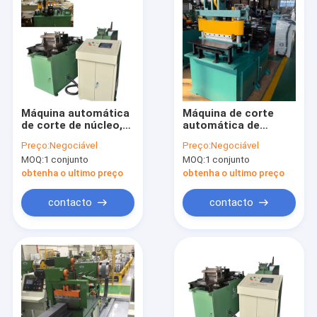
Máquina automática
Máquina de corte
de corte de núcleo,
automática de
cortadora de tiras de
núcleo de aço de
Preço:
Negociável
Preço:
Negociável
aço de silício,
silício com 120m/min
MOQ:
1 conjunto
MOQ:
1 conjunto
fabricante de núcleo
Velocidade de corte
de reator
para 0,23 ~ 0,5mm
obtenha o ultimo preço
obtenha o ultimo preço
Espessura e largura
400mm
contacto
contacto
Início
Produtos
Vídeos