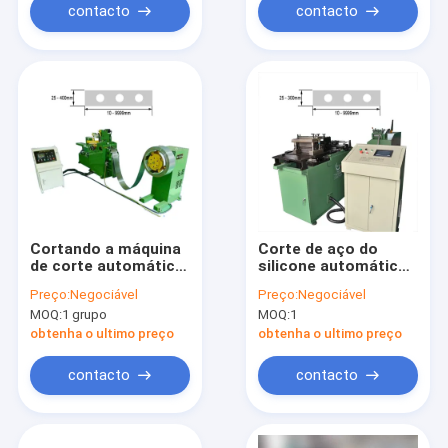
contacto
contacto
Cortando a máquina
Corte de aço do
de corte automática
silicone automático
do núcleo da tira de
da máquina de corte
Preço:
Negociável
Preço:
Negociável
aço do silicone que
do núcleo de reator
MOQ:
1 grupo
MOQ:
1
ajusta o furo
ao comprimento
obtenha o ultimo preço
obtenha o ultimo preço
contacto
contacto