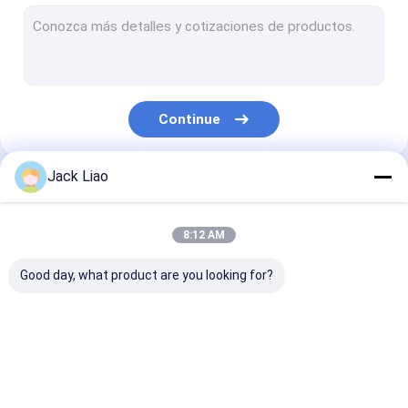
Máquina de enrolamento de cobre da folha
Máquina de enrolamento automática da bobina
Máquina de corte do núcleo do transformador
Continue
Núcleo do transformador que empilha a tabela
Aleta ondulada que forma a máquina
Jack Liao
Nossas Categorias
Máquina de corte do núcleo
8:12 AM
Máquina de corte automática do núcleo
Good day, what product are you looking for?
Máquina de corte de aço do silicone
Máquina de enrolamento da bobina do motor
Máquina de
Máquina de
Máquina de
Rolo da folha de metal
enrolamento da
enrolamento da
enrolamento d
folha do
bobina do
cobre da folha
transformador
transformador