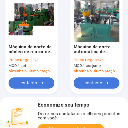
Máquina de corte de
Máquina de corte
núcleo de reator de
automática de
ciclo automático de
núcleo com
Preço:
Negociável
Preço:
Negociável
corte de aço de
velocidade de
MOQ:
1 set
MOQ:
1 conjunto
silício
alimentação de 180
m/min, dureza da
obtenha o ultimo preço
obtenha o ultimo preço
lâmina HRC 88-90 e
sistema de controle
contacto
contacto
PLC
Economize seu tempo
Deixe-nos contatar os melhores produtos
com você.