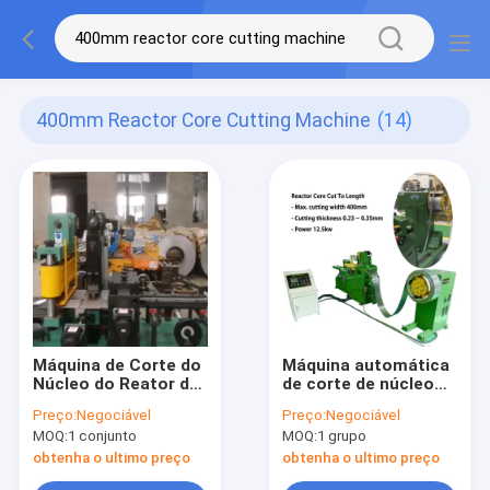
400mm Reactor Core Cutting Machine
(14)
Máquina de Corte do
Máquina automática
Núcleo do Reator de
de corte de núcleo
Corte Automático de
de reator com lâmina
Preço:
Negociável
Preço:
Negociável
Aço Silício
de corte de dureza
MOQ:
1 conjunto
MOQ:
1 grupo
HRC88 - 90
obtenha o ultimo preço
obtenha o ultimo preço