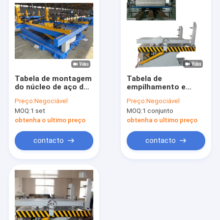
Tabela de montagem
Tabela de
do núcleo de aço de
empilhamento e
silício Tabela de
inclinação do núcleo
Preço:
Negociável
Preço:
Negociável
empilhamento do
do transformador
MOQ:
1 set
MOQ:
1 conjunto
núcleo do
hidráulico
transformador 3kw
2000x1600mm
obtenha o ultimo preço
obtenha o ultimo preço
contacto
contacto
Início
Produtos
Vídeos