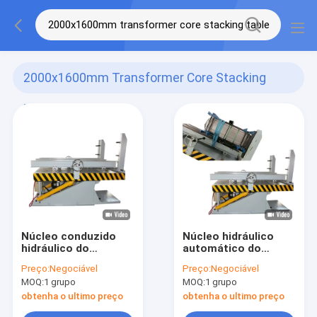
2000x1600mm Transformer Core Stacking
Table
(11)
Núcleo conduzido
Núcleo hidráulico
hidráulico do
automático do
transformador que
transformador que
Preço:
Negociável
Preço:
Negociável
empilha a plataforma
empilha a plataforma
MOQ:
1 grupo
MOQ:
1 grupo
do conjunto da
da inclinação de
inclinação de tabela
tabela
obtenha o ultimo preço
obtenha o ultimo preço