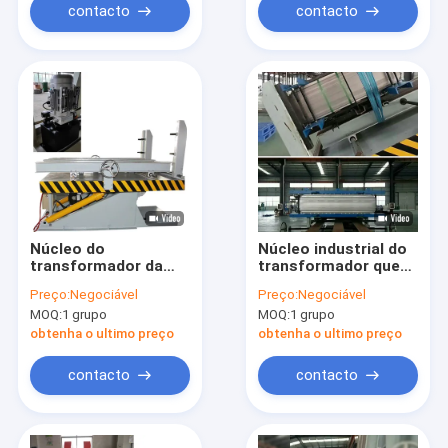
contacto
contacto
Núcleo do
Núcleo industrial do
transformador da
transformador que
plataforma do
empilha a inclinação
Preço:
Negociável
Preço:
Negociável
conjunto que empilha
de tabela 90 graus
MOQ:
1 grupo
MOQ:
1 grupo
hidráulico da tabela
conduzido
obtenha o ultimo preço
obtenha o ultimo preço
contacto
contacto