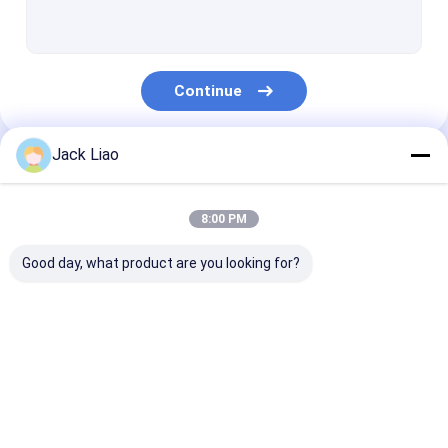
Máquina de enrolamento de cobre da folha
Máquina de enrolamento automática da bobina
Continue
Máquina de corte do núcleo do transformador
Núcleo do transformador que empilha a tabela
Jack Liao
Nossas Categorias
Aleta ondulada que forma a máquina
8:00 PM
Máquina de corte do núcleo
Good day, what product are you looking for?
Máquina de corte automática do núcleo
Máquina de corte de aço do silicone
Máquina de
Máquina de
Máquina de
Máquina de enrolamento da bobina do motor
enrolamento da
enrolamento da
enrolamento d
folha do
bobina do
cobre da folha
transformador
transformador
Rolo da folha de metal