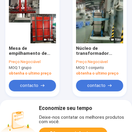
Mesa de
Núcleo de
empilhamento de
transformador
núcleo de
inclinável
Preço:
Negociável
Preço:
Negociável
transformador de
MOQ:
1 grupo
MOQ:
1 conjunto
fácil operação com
função de inclinação
obtenha o ultimo preço
obtenha o ultimo preço
contacto
contacto
Economize seu tempo
Deixe-nos contatar os melhores produtos
com você.