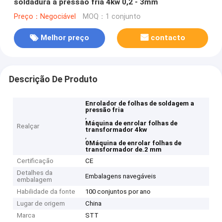
soldadura a pressão fria 4kw 0,2 - 3mm
Preço：Negociável
MOQ：1 conjunto
Melhor preço
contacto
Descrição De Produto
Enrolador de folhas de soldagem a
pressão fria
,
Máquina de enrolar folhas de
Realçar
transformador 4kw
,
0Máquina de enrolar folhas de
transformador de.2 mm
Certificação
CE
Detalhes da
Embalagens navegáveis
embalagem
Habilidade da fonte
100 conjuntos por ano
Lugar de origem
China
Marca
STT