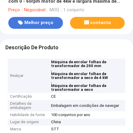
com 0 - 60rpm motor de 4kw e largura máxima de
folha de 200mm
Preço：Negociável
MOQ：1 conjunto
Melhor preço
contacto
Descrição De Produto
Máquina de enrolar folhas de
transformador de 200 mm
,
Máquina de enrolar folhas de
Realçar
transformador a seco de 4 kW
,
Máquina de enrolar folhas de
transformador a seco
Certificação
CE
Detalhes da
Embalagem em condições de navegar
embalagem
Habilidade da fonte
100 conjuntos por ano
Lugar de origem
China
Marca
STT