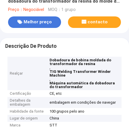
dobadoura do transformador da resina do molde da
folha
Preço：Negociável
MOQ：1 grupo
Melhor preço
contacto
Descrição De Produto
Dobadoura de bobina moldada do
transformador da resina
,
TIG Welding Transformer Winder
Realçar
Machine
,
Máquina automática da dobadoura
do transformador
Certificação
CE, etc
Detalhes da
embalagem em condições de navegar
embalagem
Habilidade da fonte
100 grupos pelo ano
Lugar de origem
China
Marca
STT