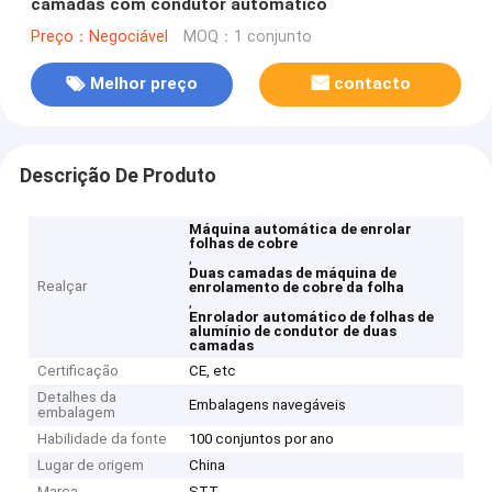
camadas com condutor automático
Preço：Negociável
MOQ：1 conjunto
Melhor preço
contacto
Descrição De Produto
Máquina automática de enrolar
folhas de cobre
,
Duas camadas de máquina de
Realçar
enrolamento de cobre da folha
,
Enrolador automático de folhas de
alumínio de condutor de duas
camadas
Certificação
CE, etc
Detalhes da
Embalagens navegáveis
embalagem
Habilidade da fonte
100 conjuntos por ano
Lugar de origem
China
Marca
STT