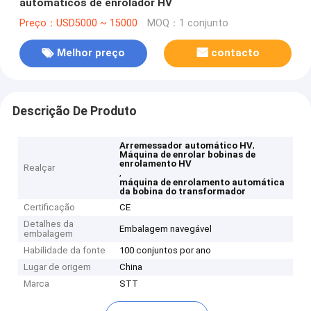
automáticos de enrolador HV
Preço：USD5000 ~ 15000
MOQ：1 conjunto
Melhor preço
contacto
Descrição De Produto
,
Arremessador automático HV
Máquina de enrolar bobinas de
enrolamento HV
Realçar
,
máquina de enrolamento automática
da bobina do transformador
Certificação
CE
Detalhes da
Embalagem navegável
embalagem
Habilidade da fonte
100 conjuntos por ano
Lugar de origem
China
Marca
STT