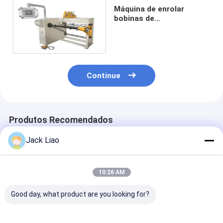
Máquina de enrolar
bobinas de
transformadores
automáticos de
enrolador HV
Continue
Produtos Recomendados
Jack Liao
10:26 AM
Good day, what product are you looking for?
Máquina de
800 mm Largura de
Máquina auto