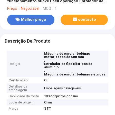
funcionamento suave Facil operação Enrolador de
fio elétrico
Preço：Negociável
MOQ：1
Melhor preço
contacto
Descrição De Produto
Máquina de enrolar bobinas
motorizadas de 500 mm
,
Realçar
Enrolador de fios elétricos de
alumínio
,
Máquina de enrolar bobinas elétricas
Certificação
CE
Detalhes da
Embalagens navegáveis
embalagem
Habilidade da fonte
100 conjuntos por ano
Lugar de origem
China
Marca
STT