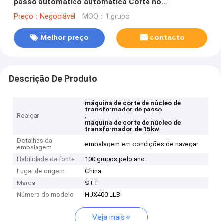
passo automático automática Corte no
comprimento fazendo núcleo de transformador
Preço：Negociável
MOQ：1 grupo
Melhor preço
contacto
Descrição De Produto
máquina de corte de núcleo de
transformador de passo
Realçar
,
máquina de corte de núcleo de
transformador de 15kw
Detalhes da
embalagem em condições de navegar
embalagem
Habilidade da fonte
100 grupos pelo ano
Lugar de origem
China
Marca
STT
Número do modelo
HJX400-LLB
Veja mais