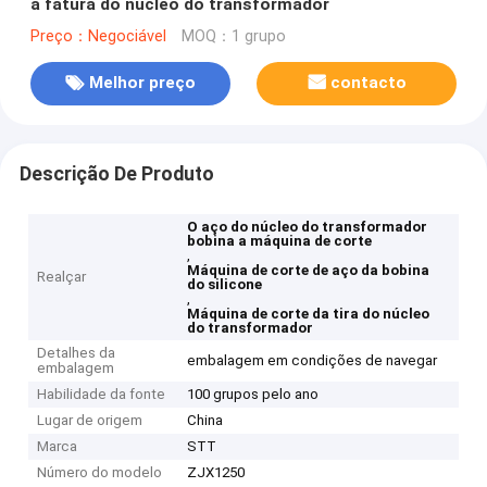
a fatura do núcleo do transformador
Preço：Negociável
MOQ：1 grupo
Melhor preço
contacto
Descrição De Produto
O aço do núcleo do transformador
bobina a máquina de corte
,
Máquina de corte de aço da bobina
Realçar
do silicone
,
Máquina de corte da tira do núcleo
do transformador
Detalhes da
embalagem em condições de navegar
embalagem
Habilidade da fonte
100 grupos pelo ano
Lugar de origem
China
Marca
STT
Número do modelo
ZJX1250