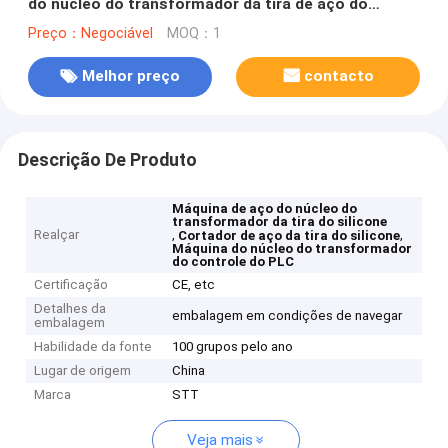
do núcleo do transformador da tira de aço do
silicone
Preço：Negociável
MOQ：1
Melhor preço
contacto
Descrição De Produto
Máquina de aço do núcleo do
transformador da tira do silicone
Realçar
,
,
Cortador de aço da tira do silicone
Máquina do núcleo do transformador
do controle do PLC
Certificação
CE, etc
Detalhes da
embalagem em condições de navegar
embalagem
Habilidade da fonte
100 grupos pelo ano
Lugar de origem
China
Marca
STT
Veja mais