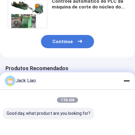
Controle automático do PLC da
máquina de corte do núcleo do
transformador da tira de aço do
silicone
Continue
Produtos Recomendados
Jack Liao
7:56 AM
Good day, what product are you looking for?
Máquina de corte de
Máquina de corte de
Linha de Corte
núcleo de
núcleo
Aço Silício pa