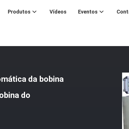
Produtos
Vídeos
Eventos
Cont
Da Bobina
/
Máquina De Enrolamento Automática Da Bobina Do Fio De
mática da bobina
bobina do