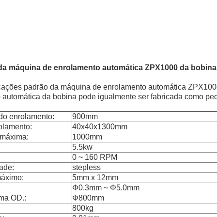
 da máquina de enrolamento automática ZPX1000 da bobina
icações padrão da máquina de enrolamento automática ZPX1000
automática da bobina pode igualmente ser fabricada como ped
 do enrolamento:
900mm
olamento:
40x40x1300mm
 máxima:
1000mm
5.5kw
0 ~ 160 RPM
ade:
stepless
máximo:
5mm x 12mm
Φ0.3mm ~ Φ5.0mm
ma OD.:
Φ800mm
800kg