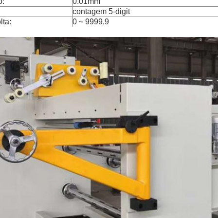
o:
0.01mm
contagem 5-digit
lta:
0 ~ 9999,9