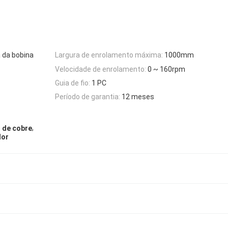
 da bobina
Largura de enrolamento máxima:
1000mm
Velocidade de enrolamento:
0 ~ 160rpm
Guia de fio:
1 PC
Período de garantia:
12 meses
,
 de cobre
dor