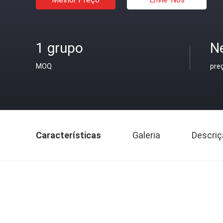
1 grupo
N
MOQ
pre
Características
Galeria
Descriç