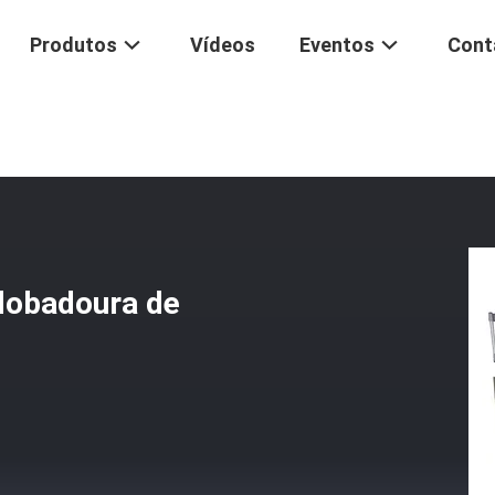
Produtos
Vídeos
Eventos
Cont
Da Bobina
/
Corredor Liso Automático De Dobadoura De Bobina De Três
 dobadoura de