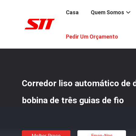
Casa
Quem Somos
Casa
/
Produtos
/
Máquina De Enrolamento Automática 
Pedir Um Orçamento
Corredor liso automático de
bobina de três guias de fio
Melhor Preço
Envie-Nos