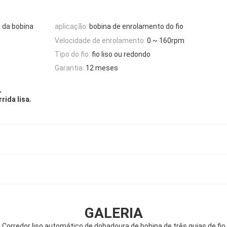
 da bobina
aplicação:
bobina de enrolamento do fio
Velocidade de enrolamento:
0 ~ 160rpm
Tipo do fio:
fio liso ou redondo
Garantia:
12 meses
,
,
rida lisa
GALERIA
Corredor liso automático de dobadoura de bobina de três guias de fio