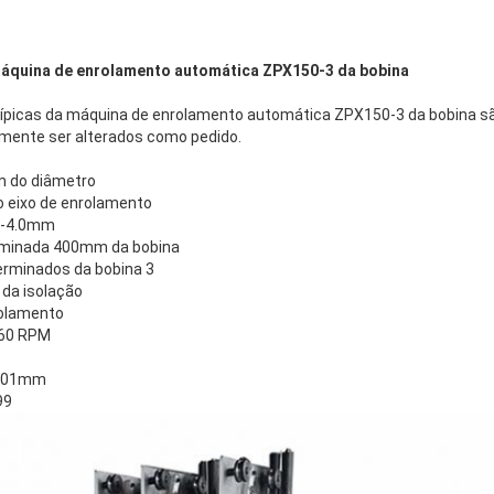
áquina de enrolamento automática ZPX150-3 da bobina
típicas da máquina de enrolamento automática ZPX150-3 da bobina s
mente ser alterados como pedido.
 do diâmetro
eixo de enrolamento
.3-4.0mm
rminada 400mm da bobina
rminados da bobina 3
 da isolação
rolamento
160 RPM
o
0.01mm
99