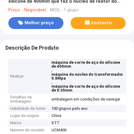
silicone de 400mm que faz o núcleo de reator do
transformador
Preço：Negociável
MOQ：1 grupo
Melhor preço
contacto
Descrição De Produto
máquina de corte de aço do silicone
de 400mm
,
máquina do núcleo do transformador
Realçar
0.8Mpa
,
máquina de corte de aço do silicone
de 0.35mm
Detalhes da
embalagem em condições de navegar
embalagem
Habilidade da fonte
100 grupos pelo ano
Lugar de origem
China
Marca
STT
Número do modelo
UCM400