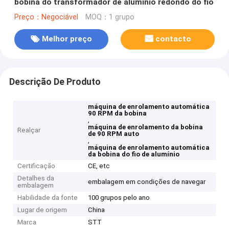
bobina do transformador de alumínio redondo do fio
Preço：Negociável
MOQ：1 grupo
Melhor preço
contacto
Descrição De Produto
máquina de enrolamento automática
90 RPM da bobina
,
máquina de enrolamento da bobina
Realçar
de 90 RPM auto
,
máquina de enrolamento automática
da bobina do fio de alumínio
Certificação
CE, etc
Detalhes da
embalagem em condições de navegar
embalagem
Habilidade da fonte
100 grupos pelo ano
Lugar de origem
China
Marca
STT